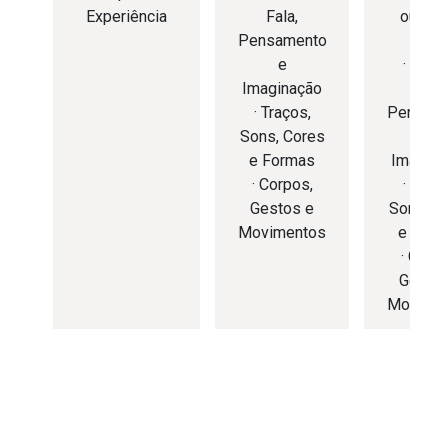
Experiência
Fala,
outro 
Pensamento
nós
e
· Escut
Imaginação
Fala,
· Traços,
Pensam
Sons, Cores
e
e Formas
Imagina
· Corpos,
· Traço
Gestos e
Sons, C
Movimentos
e Form
· Corpo
Gestos
Movime