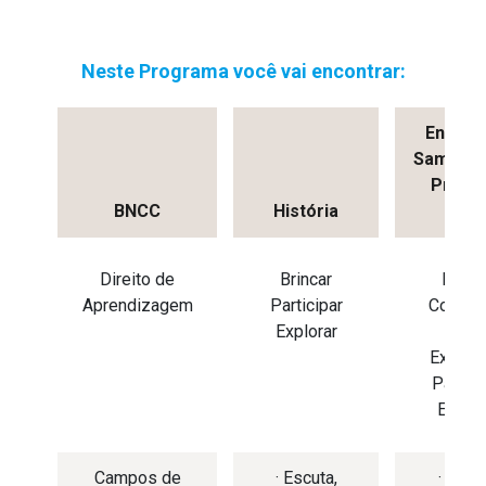
Neste Programa você vai encontrar:
Entrevi
Samara 
Prince
BNCC
História
Gata
Direito de
Brincar
Brinc
Aprendizagem
Participar
Conhec
Explorar
se
Expres
Partici
Explor
Campos de
· Escuta,
· O eu,